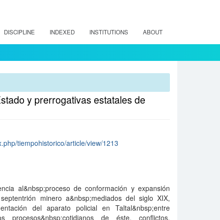
DISCIPLINE
INDEXED
INSTITUTIONS
ABOUT
Estado y prerrogativas estatales de
x.php/tiempohistorico/article/view/1213
rencia al&nbsp;proceso de conformación y expansión
 septentrión minero a&nbsp;mediados del siglo XIX,
entación del aparato policial en Taltal&nbsp;entre
 procesos&nbsp;cotidianos de éste, conflictos,