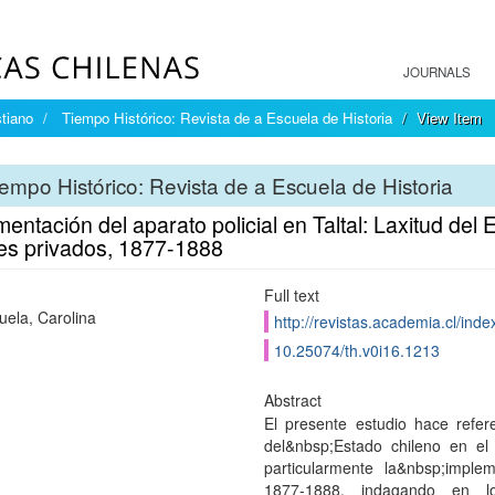
JOURNALS
tiano
Tiempo Histórico: Revista de a Escuela de Historia
View Item
empo Histórico: Revista de a Escuela de Historia
entación del aparato policial en Taltal: Laxitud del 
es privados, 1877-1888
Full text
uela, Carolina
http://revistas.academia.cl/inde
10.25074/th.v0i16.1213
Abstract
El presente estudio hace refe
del&nbsp;Estado chileno en el
particularmente la&nbsp;implem
1877-1888, indagando en los