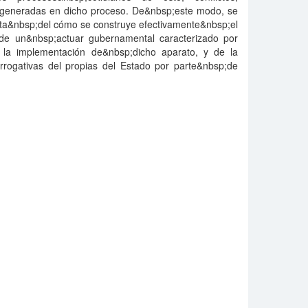
 generadas en dicho proceso. De&nbsp;este modo, se
nta&nbsp;del cómo se construye efectivamente&nbsp;el
 de un&nbsp;actuar gubernamental caracterizado por
n la implementación de&nbsp;dicho aparato, y de la
rrogativas del propias del Estado por parte&nbsp;de