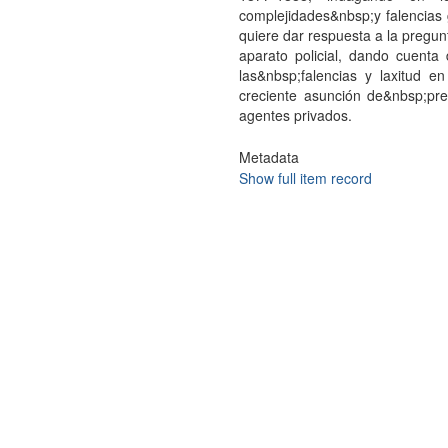
complejidades&nbsp;y falencias
quiere dar respuesta a la pregu
aparato policial, dando cuenta
las&nbsp;falencias y laxitud e
creciente asunción de&nbsp;pre
agentes privados.
Metadata
Show full item record