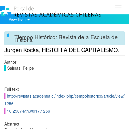
Toggl
navig
View Item
Tiempo Histórico: Revista de a Escuela de
Historia
Jurgen Kocka, HISTORIA DEL CAPITALISMO.
Author
Salinas, Felipe
Full text
http://revistas.academia.cl/index.php/tiempohistorico/article/view/
1256
10.25074/th.v0i17.1256
Abstract