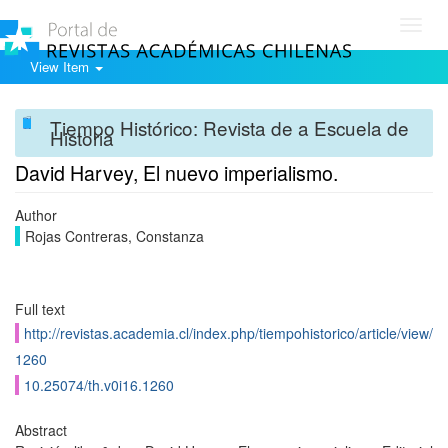
Toggl
navig
View Item
Tiempo Histórico: Revista de a Escuela de
Historia
David Harvey, El nuevo imperialismo.
Author
Rojas Contreras, Constanza
Full text
http://revistas.academia.cl/index.php/tiempohistorico/article/view/
1260
10.25074/th.v0i16.1260
Abstract