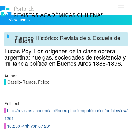
Toggl
navig
View Item
Tiempo Histórico: Revista de a Escuela de
Historia
Lucas Poy, Los orígenes de la clase obrera
argentina: huelgas, sociedades de resistencia y
militancia política en Buenos Aires 1888-1896.
Author
Castillo-Ramos, Felipe
Full text
http://revistas.academia.cl/index.php/tiempohistorico/article/view/
1261
10.25074/th.v0i16.1261