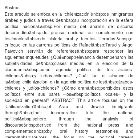
Abstract
Este artículo se enfoca en la ‘chilenización’&nbsp;de inmigrantes
árabes y judíos a través de&nbsp;su incorporación en la esfera
política nacional.&nbsp;Por medio del análisis de discurso
desprendido&nbsp;de prensa nacional en complemento con
testimonios&nbsp;de historia oral y fuentes literarias,&nbsp;el
enfoque en las carreras políticas de Rafael&nbsp;Tarud y Ángel
Faivovich servirán de referentes&nbsp;para responder las
siguientes inquietudes ¿Qué&nbsp;relevancia desempeñaron las
subjetividades de&nbsp;clases medias en la elección de la
ciudadanía&nbsp;como agencia política de los árabes-
chilenos&nbsp;y judíos-chilenos? ¿Cuál fue el alcance de
la&nbsp;‘chilenización’ en la agencia política de los&nbsp;árabes-
chilenos y judíos-chilenos? ¿Cómo eran&nbsp;percibidos estos
políticos entre sus pares –los&nbsp;políticos locales– y la
sociedad en general? ABSTRACT This article focuses on the
‘Chileanization’&nbsp;of Arab and Jewish immigrants
through&nbsp;their incorporation into the national
political&nbsp;sphere, through the analysis of
discourse&nbsp;derived from the national press and
complemented&nbsp;by oral history testimonies and
literary&nbsp;sources, the focus on the political careers