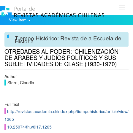
Toggl
navig
View Item
Tiempo Histórico: Revista de a Escuela de
Historia
OTREDADES AL PODER: ‘CHILENIZACIÓN’
DE ÁRABES Y JUDÍOS POLÍTICOS Y SUS
SUBJETIVIDADES DE CLASE (1930-1970)
Author
Stern, Claudia
Full text
http://revistas.academia.cl/index.php/tiempohistorico/article/view/
1265
10.25074/th.v0i17.1265