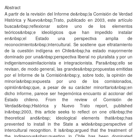
Abstract
A partir de la revisión del Informe de&nbsp;la Comisión de Verdad
Histórica y Nuevo&nbsp;Trato, publicado en 2003, este artículo
busca&nbsp;reflexionar sobre uno de los elementos
teóricos&nbsp;e ideológicos que han impedido instalar
en&nbsp;el Estado una perspectiva amplia de
reconocimiento&nbsp;intercultural. Se sostiene que eltratamiento
de la cuestión indígena en Chile&nbsp;ha estado mayormente
dominado por una&nbsp;perspectiva liberal no pluralista y por un
indigenismoasimilacionista e integracionista. Para&nbsp;ello se
revisan, de modo general, las grandes&nbsp;propuestas emitidas
por el Informe de la Comisión&nbsp;y, sobre todo, la opinión de
minoría&nbsp;expuesta por uno de los comisionados,
opinión&nbsp;que, a pesar de su carácter minoritario&nbsp;en
dicho informe, parece ser hegemónica encuanto al accionar del
Estado chileno. From the review of Comisión de
Verdad&nbsp;Histórica y Nuevo Trato report, published
in&nbsp;2003, this article seeks to reflect on one of&nbsp;the
theoretical and&nbsp; ideological elements that&nbsp;has
prevented to install in the State a wide&nbsp;perspective of
intercultural recognition. It is&nbsp;argued that the treatment of
the indigenous&nbsp;question in Chile has been dominated