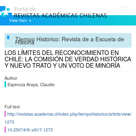
Toggl
navig
View Item
Tiempo Histórico: Revista de a Escuela de
Historia
LOS LÍMITES DEL RECONOCIMIENTO EN
CHILE: LA COMISIÓN DE VERDAD HISTÓRICA
Y NUEVO TRATO Y UN VOTO DE MINORÍA
Author
Espinoza Araya, Claudio
Full text
http://revistas.academia.cl/index.php/tiempohistorico/article/view/
1273
10.25074/th.v0i17.1273