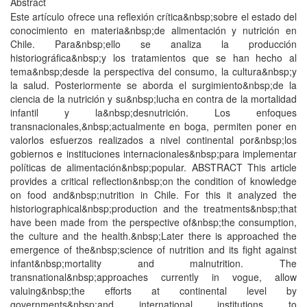
Abstract
Este artículo ofrece una reflexión crítica&nbsp;sobre el estado del
conocimiento en materia&nbsp;de alimentación y nutrición en
Chile. Para&nbsp;ello se analiza la producción
historiográfica&nbsp;y los tratamientos que se han hecho al
tema&nbsp;desde la perspectiva del consumo, la cultura&nbsp;y
la salud. Posteriormente se aborda el surgimiento&nbsp;de la
ciencia de la nutrición y su&nbsp;lucha en contra de la mortalidad
infantil y la&nbsp;desnutrición. Los enfoques
transnacionales,&nbsp;actualmente en boga, permiten poner en
valorlos esfuerzos realizados a nivel continental por&nbsp;los
gobiernos e instituciones internacionales&nbsp;para implementar
políticas de alimentación&nbsp;popular. ABSTRACT This article
provides a critical reflection&nbsp;on the condition of knowledge
on food and&nbsp;nutrition in Chile. For this it analyzed the
historiographical&nbsp;production and the treatments&nbsp;that
have been made from the perspective of&nbsp;the consumption,
the culture and the health.&nbsp;Later there is approached the
emergence of the&nbsp;science of nutrition and its fight against
infant&nbsp;mortality and malnutrition. The
transnational&nbsp;approaches currently in vogue, allow
valuing&nbsp;the efforts at continental level by
governments&nbsp;and international institutions to