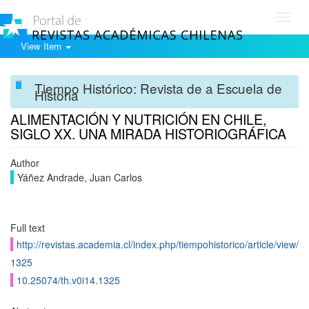
Toggl
navig
View Item
Tiempo Histórico: Revista de a Escuela de
Historia
ALIMENTACIÓN Y NUTRICIÓN EN CHILE,
SIGLO XX. UNA MIRADA HISTORIOGRÁFICA
Author
Yáñez Andrade, Juan Carlos
Full text
http://revistas.academia.cl/index.php/tiempohistorico/article/view/
1325
10.25074/th.v0i14.1325