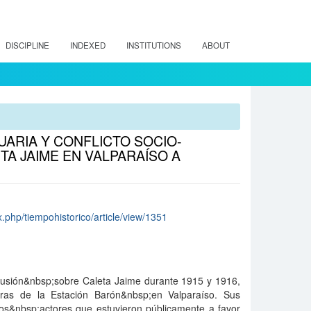
DISCIPLINE
INDEXED
INSTITUTIONS
ABOUT
ARIA Y CONFLICTO SOCIO-
TA JAIME EN VALPARAÍSO A
x.php/tiempohistorico/article/view/1351
scusión&nbsp;sobre Caleta Jaime durante 1915 y 1916,
bras de la Estación Barón&nbsp;en Valparaíso. Sus
los&nbsp;actores que estuvieron públicamente a favor