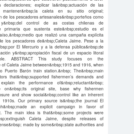
 declaraciones; explicar la&nbsp;actuación de las
 mantener&nbsp;la caleta en su sitio original;
n de los pescadores artesanales&nbsp;porteños como
 y&nbsp;del control de as costas chilenas de
e primaria que sustenta este&nbsp;estudio es el
raíso,&nbsp;medio que realizó una campaña explícita
 de los pescadores de&nbsp;Caleta Jaime. Pese a la
sp;por El Mercurio y a la defensa pública&nbsp;de
ación y&nbsp;apropiación fiscal de un espacio litoral
itable. ABSTRACT This study focuses on the
re of Caleta Jaime between&nbsp;1915 and 1916, when
so Puerto Barón train station.&nbsp; The&nbsp;main
ctors that&nbsp;supported fishermen’s demands and
 explain the performance of&nbsp;reluctant&nbsp;
e on&nbsp;its original site, base why fishermen
osure and show social&nbsp;control like an inherent
d 1910s. Our primary source is&nbsp;the journal El
ch&nbsp;made an explicit campaign in favor of
st. The main idea is that&nbsp;some projects were
p;extinguish Caleta Jaime, despite releases of
fense&nbsp; made by some&nbsp;state authorities and