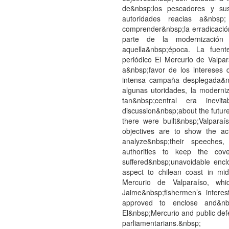
de&nbsp;los pescadores y sus
autoridades reacias a&nbsp;
comprender&nbsp;la erradicació
parte de la modernización
aquella&nbsp;época. La fuent
periódico El Mercurio de Valpa
a&nbsp;favor de los intereses
intensa campaña desplegada&nb
algunas utoridades, la moderniz
tan&nbsp;central era inev
discussion&nbsp;about the futu
there were built&nbsp;Valparaí
objectives are to show the a
analyze&nbsp;their speeches,
authorities to keep the cov
suffered&nbsp;unavoidable encl
aspect to chilean coast in mi
Mercurio de Valparaíso, whi
Jaime&nbsp;fishermen’s intere
approved to enclose and&nbs
El&nbsp;Mercurio and public de
parliamentarians.&nbsp;