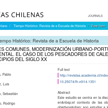
JOURNALS
tiano
Tiempo Histórico: Revista de a Escuela de Historia
View Item
empo Histórico: Revista de a Escuela de Historia
ES COMUNES, MODERNIZACIÓN URBANO-PORTU
ENTAL. EL CASO DE LOS PESCADORES DE CALE
CIPIOS DEL SIGLO XX
Full text
, Pablo
http://revistas.academia.cl/inde
10.25074/th.v0i14.1351
z, Luis
Abstract
o, Sebastián
Este estudio se centra en la di
en&nbsp;el contexto de las o
o, Rodrigo
objetivos&nbsp; son estudiar a 