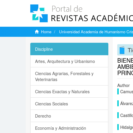
Home
Universidad Academia de Humanismo Cris
Ti
Discipline
BIEN
Artes, Arquitectura y Urbanismo
AMBI
PRIN
Ciencias Agrarias, Forestales y
Veterinarias
Author
Ciencias Exactas y Naturales
Camus
Álvare
Ciencias Sociales
Castill
Derecho
Hidalg
Economía y Administración