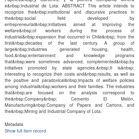
e&nbsp;Industrial de Lota. ABSTRACT This article intends to
recognize the&nbsp;institutional and discursive practices in
the&nbsp;social field developed by
entrepreneurial&nbsp;initiatives aimed at improving the
welfare&nbsp;of workers during the process of
industrial&nbsp;expansion that occurred in Chile&nbsp; from the
first&nbsp;decades of the last century. A group of
large&nbsp;industries generated housing, health,
food,&nbsp;entertainment and knowledge programs
that&nbsp;were sometimes advanced, complemented&nbsp;by
initiatives promoted by state agencies.&nbsp;It is&nbsp;
interesting to recognize their costs and&nbsp;results, as well as
the positive and paradoxical&nbsp;impacts of welfare policies
among industrial&nbsp;workers and their families. The industries
that&nbsp;are focused on the analysis correspond to
the&nbsp;Company&nbsp; Cemento El Melón,
Manufacturing&nbsp;Company of Papers and Cartons, and
the&nbsp;Mining and Industrial Company of Lota.
Metadata
Show full item record