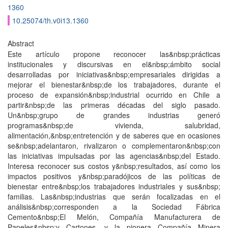
1360
10.25074/th.v0i13.1360
Abstract
Este artículo propone reconocer las&nbsp;prácticas
institucionales y discursivas en el&nbsp;ámbito social
desarrolladas por iniciativas&nbsp;empresariales dirigidas a
mejorar el bienestar&nbsp;de los trabajadores, durante el
proceso de expansión&nbsp;industrial ocurrido en Chile a
partir&nbsp;de las primeras décadas del siglo pasado.
Un&nbsp;grupo de grandes industrias generó
programas&nbsp;de vivienda, salubridad,
alimentación,&nbsp;entretención y de saberes que en ocasiones
se&nbsp;adelantaron, rivalizaron o complementaron&nbsp;con
las iniciativas impulsadas por las agencias&nbsp;del Estado.
Interesa reconocer sus costos y&nbsp;resultados, así como los
impactos positivos y&nbsp;paradójicos de las políticas de
bienestar entre&nbsp;los trabajadores industriales y sus&nbsp;
familias. Las&nbsp;industrias que serán focalizadas en el
análisis&nbsp;corresponden a la Sociedad Fábrica
Cemento&nbsp;El Melón, Compañía Manufacturera de
Papeles&nbsp;y Cartones, y la pionera Compañía Minera