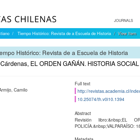
JOURNALS
tiano
Tiempo Histórico: Revista de a Escuela de Historia
View Item
empo Histórico: Revista de a Escuela de Historia
 Cárdenas, EL ORDEN GAÑÁN. HISTORIA SOCIAL 
Full text
Armijo, Camilo
http://revistas.academia.cl/inde
10.25074/th.v0i10.1394
Abstract
Revisión libro:&nbsp;
POLICÍA.&nbsp;VALPARAÍSO: 1
Metadata