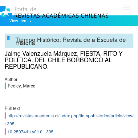
Toggl
navig
View Item
Tiempo Histórico: Revista de a Escuela de
Historia
Jaime Valenzuela Márquez, FIESTA, RITO Y
POLÍTICA. DEL CHILE BORBÓNICO AL
REPUBLICANO.
Author
Feeley, Marco
Full text
http://revistas.academia.cl/index.php/tiempohistorico/article/view/
1395
10.25074/th.v0i10.1395