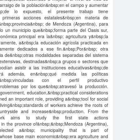
l arraigo de la población&nbsp;en el campo y aumentar
sp;de lo expuesto, el presente trabajo tiene
as primeras acciones estatales&nbsp;en materia de
&nbsp;provincia&nbsp; de Mendoza (Argentina), para
o un municipio que&nbsp;forma parte del Oasis sur,
nómica principal era la&nbsp; agricultura y&nbsp;la
amente, a&nbsp;la educación agrícola practicada en
icamente dedicados a ese fin.&nbsp;Por&nbsp; otra
cia de&nbsp;otras modalidades separadas del sistema
extensivas, destinadas&nbsp;a grupos o sectores que
odían asistir a las instituciones educativas&nbsp;de
ará además, en&nbsp;qué medida las políticas
on&nbsp;vinculadas con el perfil productivo
problemas por los que&nbsp;atravesó la producción.
overnment, education,&nbsp;practical considerations
ed an important role, providing a&nbsp;tool for social
iving&nbsp;standards of workers achieve the roots of
ountryside and increase&nbsp;production. From the
work aims to study the first state actions
 in the province of&nbsp;&nbsp;Mendoza (Argentina),
lected a&nbsp; municipality that is part of
 whose base main economic&nbsp;era agriculture and