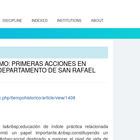
DISCIPLINE
INDEXED
INSTITUTIONS
ABOUT
MO: PRIMERAS ACCIONES EN
 DEPARTAMENTO DE SAN RAFAEL
x.php/tiempohistorico/article/view/1408
, la&nbsp;educación de índole práctica relacionada
umió un papel importante,&nbsp;constituyendo un
&nbsp;social destinado a mejorar el nivel de vida de