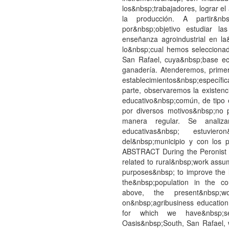
los&nbsp;trabajadores, lograr e
la producción. A partir&nb
por&nbsp;objetivo estudiar l
enseñanza agroindustrial en la
lo&nbsp;cual hemos seleccionad
San Rafael, cuya&nbsp;base eco
ganadería. Atenderemos, primer
establecimientos&nbsp;específ
parte, observaremos la existen
educativo&nbsp;común, de tipo 
por diversos motivos&nbsp;no p
manera regular. Se analiz
educativas&nbsp; estuvier
del&nbsp;municipio y con los 
ABSTRACT During the Peronist g
related to rural&nbsp;work assum
purposes&nbsp; to improve the l
the&nbsp;population in the c
above, the present&nbsp;
on&nbsp;agribusiness education
for which we have&nbsp;se
Oasis&nbsp;South, San Rafael,