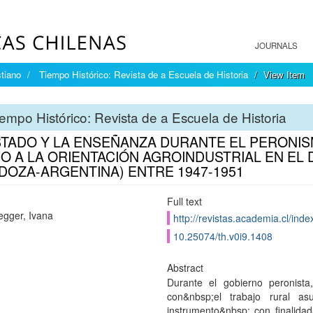
JOURNALS
tiano
Tiempo Histórico: Revista de a Escuela de Historia
View Item
empo Histórico: Revista de a Escuela de Historia
STADO Y LA ENSEÑANZA DURANTE EL PERONIS
O A LA ORIENTACIÓN AGROINDUSTRIAL EN EL
DOZA-ARGENTINA) ENTRE 1947-1951
Full text
egger, Ivana
http://revistas.academia.cl/inde
10.25074/th.v0i9.1408
Abstract
Durante el gobierno peronista
con&nbsp;el trabajo rural as
instrumento&nbsp; con finalidad