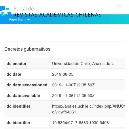
Toggl
navig
View Item
Show simple item record
Decretos gubernativos;
dc.creator
Universidad de Chile, Anales de la
dc.date
2019-08-05
dc.date.accessioned
2019-11-06T12:35:50Z
dc.date.available
2019-11-06T12:35:50Z
dc.identifier
https://anales.uchile.cl/index.php/ANUC/art
e/view/54061
dc.identifier
10.5354/0717-8883.1930.54061