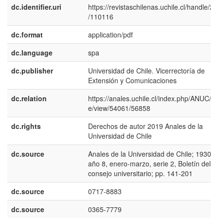
dc.identifier.uri
https://revistaschilenas.uchile.cl/handle/2
/110116
dc.format
application/pdf
dc.language
spa
dc.publisher
Universidad de Chile. Vicerrectoría de
Extensión y Comunicaciones
dc.relation
https://anales.uchile.cl/index.php/ANUC/art
e/view/54061/56858
dc.rights
Derechos de autor 2019 Anales de la
Universidad de Chile
dc.source
Anales de la Universidad de Chile; 1930:
año 8, enero-marzo, serie 2, Boletín del
consejo universitario; pp. 141-201
dc.source
0717-8883
dc.source
0365-7779