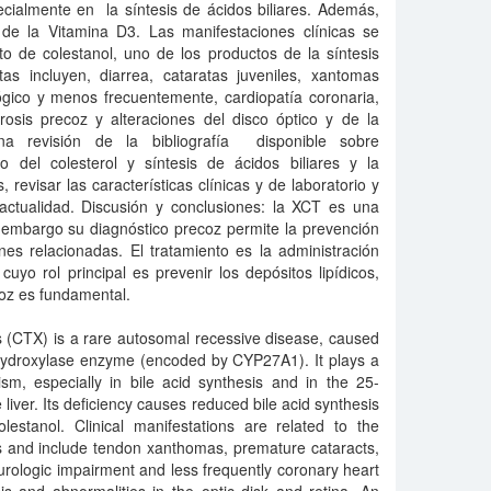
ecialmente en la síntesis de ácidos biliares. Además,
n de la Vitamina D3. Las manifestaciones clínicas se
to de colestanol, uno de los productos de la síntesis
tas incluyen, diarrea, cataratas juveniles, xantomas
gico y menos frecuentemente, cardiopatía coronaria,
rosis precoz y alteraciones del disco óptico y de la
na revisión de la bibliografía disponible sobre
 del colesterol y síntesis de ácidos biliares y la
 revisar las características clínicas y de laboratorio y
 actualidad. Discusión y conclusiones: la XCT es una
 embargo su diagnóstico precoz permite la prevención
nes relacionadas. El tratamiento es la administración
cuyo rol principal es prevenir los depósitos lipídicos,
coz es fundamental.
 (CTX) is a rare autosomal recessive disease, caused
-hydroxylase enzyme (encoded by CYP27A1). It plays a
ism, especially in bile acid synthesis and in the 25-
 liver. Its deficiency causes reduced bile acid synthesis
lestanol. Clinical manifestations are related to the
s and include tendon xanthomas, premature cataracts,
urologic impairment and less frequently coronary heart