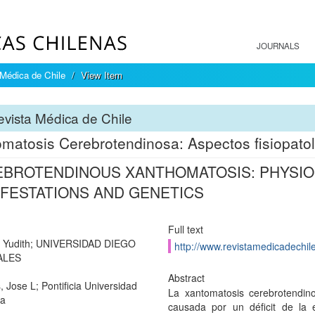
JOURNALS
Médica de Chile
View Item
vista Médica de Chile
matosis Cerebrotendinosa: Aspectos fisiopatoló
BROTENDINOUS XANTHOMATOSIS: PHYSIOP
FESTATIONS AND GENETICS
Full text
, Yudith; UNIVERSIDAD DIEGO
http://www.revistamedicadechile
ALES
Abstract
, Jose L; Pontificia Universidad
La xantomatosis cerebrotendi
ca
causada por un déficit de la e