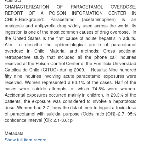
Abstract
CHARACTERIZATION OF PARACETAMOL OVERDOSE.
REPORT OF A POISON INFORMATION CENTER IN
CHILE.Background: Paracetamol (acetaminophen) is an
analgesic and antipyretic drug widely used across the world. Its
ingestion is one of the most common causes of drug overdose. In
the United States is the first cause of acute hepatitis in adults.
Aim: To describe the epidemiological profile of paracetamol
overdose in Chile. Material and methods: Cross sectional
retrospective study that included all the phone call inquiries
received at the Poison Control Center of the Pontificia Universidad
Catolica de Chile (CITUC) during 2009. Results: Nine hundred
fifty nine inquiries involving acute paracetamol exposures were
received. Women represented a 63.1% of the cases. Half of the
cases were suicide attempts, of which 74.8% were women.
Accidental exposures occurred mainly in children. In 29.3% of the
patients, the exposure was considered to involve a hepatotoxic
dose. Women had 2.7 times the risk of men to ingest a toxic dose
of paracetamol with suicidal purpose (Odds ratio (OR)=2.7; 95%
confidence interval (CI): 2.1-3.6; p
Metadata
Show full item record