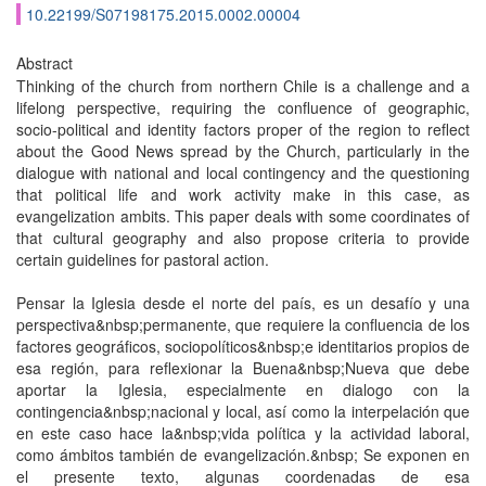
10.22199/S07198175.2015.0002.00004
Abstract
Thinking of the church from northern Chile is a challenge and a
lifelong perspective, requiring the conﬂuence of geographic,
socio-political and identity factors proper of the region to reﬂect
about the Good News spread by the Church, particularly in the
dialogue with national and local contingency and the questioning
that political life and work activity make in this case, as
evangelization ambits. This paper deals with some coordinates of
that cultural geography and also propose criteria to provide
certain guidelines for pastoral action.
Pensar la Iglesia desde el norte del país, es un desafío y una
perspectiva&nbsp;permanente, que requiere la confluencia de los
factores geográficos, sociopolíticos&nbsp;e identitarios propios de
esa región, para reflexionar la Buena&nbsp;Nueva que debe
aportar la Iglesia, especialmente en dialogo con la
contingencia&nbsp;nacional y local, así como la interpelación que
en este caso hace la&nbsp;vida política y la actividad laboral,
como ámbitos también de evangelización.&nbsp; Se exponen en
el presente texto, algunas coordenadas de esa