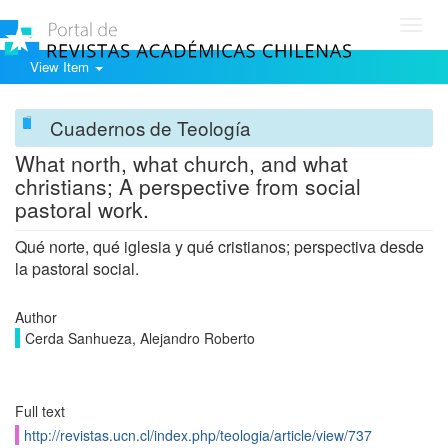
Toggl
navig
View Item
Cuadernos de Teología
What north, what church, and what
christians; A perspective from social
pastoral work.
Qué norte, qué iglesia y qué cristianos; perspectiva desde
la pastoral social.
Author
Cerda Sanhueza, Alejandro Roberto
Full text
http://revistas.ucn.cl/index.php/teologia/article/view/737