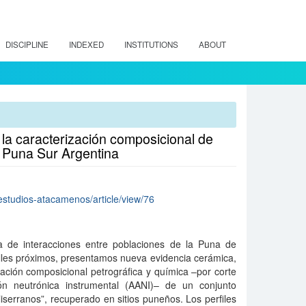
DISCIPLINE
INDEXED
INSTITUTIONS
ABOUT
 la caracterización composicional de
, Puna Sur Argentina
p/estudios-atacamenos/article/view/76
a de interacciones entre poblaciones de la Puna de
alles próximos, presentamos nueva evidencia cerámica,
ización composicional petrográfica y química –por corte
ión neutrónica instrumental (AANI)– de un conjunto
liserranos”, recuperado en sitios puneños. Los perfiles