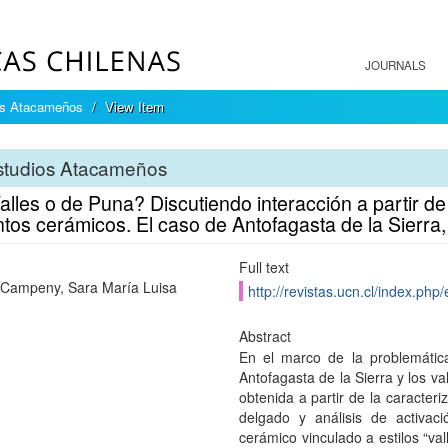
JOURNALS
os Atacameños
View Item
studios Atacameños
lles o de Puna? Discutiendo interacción a partir de
tos cerámicos. El caso de Antofagasta de la Sierra
Full text
Campeny, Sara María Luisa
http://revistas.ucn.cl/index.ph
Abstract
En el marco de la problemátic
Antofagasta de la Sierra y los v
obtenida a partir de la caracter
delgado y análisis de activac
cerámico vinculado a estilos “val