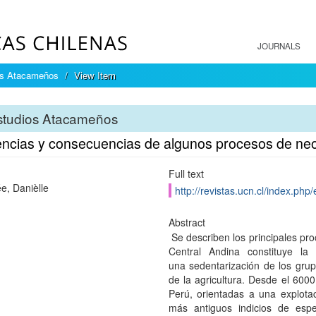
JOURNALS
os Atacameños
View Item
studios Atacameños
ncias y consecuencias de algunos procesos de neol
Full text
ée, Danièlle
http://revistas.ucn.cl/index.ph
Abstract
Se describen los principales proc
Central Andina constituye l
una sedentarización de los gru
de la agricultura. Desde el 6000
Perú, orientadas a una explota
más antiguos indicios de esp