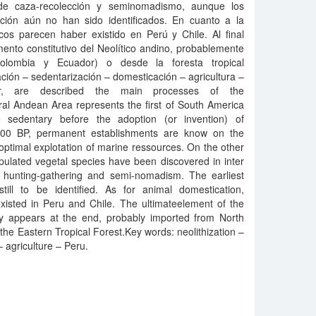
 de caza-recolección y seminomadismo, aunque los
ción aún no han sido identificados. En cuanto a la
cos parecen haber existido en Perú y Chile. Al final
ento constitutivo del Neolítico andino, probablemente
olombia y Ecuador) o desde la foresta tropical
zación – sedentarización – domesticación – agricultura –
r, are described the main processes of the
ral Andean Area represents the first of South America
edentary before the adoption (or invention) of
6000 BP, permanent establishments are know on the
 optimal explotation of marine ressources. On the other
pulated vegetal species have been discovered in inter
 hunting-gathering and semi-nomadism. The earliest
till to be identified. As for animal domestication,
xisted in Peru and Chile. The ultimateelement of the
ly appears at the end, probably imported from North
he Eastern Tropical Forest.Key words: neolithization –
 agriculture – Peru.