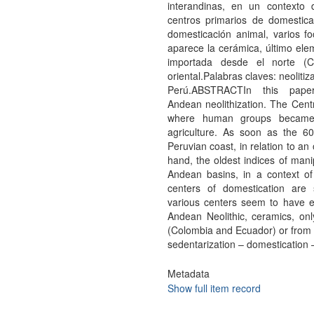
interandinas, en un contexto
centros primarios de domestica
domesticación animal, varios fo
aparece la cerámica, último elem
importada desde el norte (C
oriental.Palabras claves: neoliti
Perú.ABSTRACTIn this pape
Andean neolithization. The Cent
where human groups became s
agriculture. As soon as the 
Peruvian coast, in relation to an
hand, the oldest indices of mani
Andean basins, in a context of
centers of domestication are s
various centers seem to have e
Andean Neolithic, ceramics, on
(Colombia and Ecuador) or from t
sedentarization – domestication –
Metadata
Show full item record