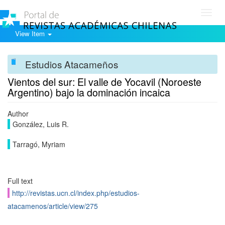
Toggl
navig
View Item
Estudios Atacameños
Vientos del sur: El valle de Yocavil (Noroeste
Argentino) bajo la dominación incaica
Author
González, Luis R.
Tarragó, Myriam
Full text
http://revistas.ucn.cl/index.php/estudios-
atacamenos/article/view/275