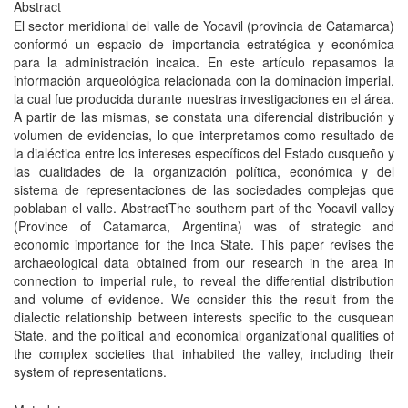
Abstract
El sector meridional del valle de Yocavil (provincia de Catamarca)
conformó un espacio de importancia estratégica y económica
para la administración incaica. En este artículo repasamos la
información arqueológica relacionada con la dominación imperial,
la cual fue producida durante nuestras investigaciones en el área.
A partir de las mismas, se constata una diferencial distribución y
volumen de evidencias, lo que interpretamos como resultado de
la dialéctica entre los intereses específicos del Estado cusqueño y
las cualidades de la organización política, económica y del
sistema de representaciones de las sociedades complejas que
poblaban el valle. AbstractThe southern part of the Yocavil valley
(Province of Catamarca, Argentina) was of strategic and
economic importance for the Inca State. This paper revises the
archaeological data obtained from our research in the area in
connection to imperial rule, to reveal the differential distribution
and volume of evidence. We consider this the result from the
dialectic relationship between interests specific to the cusquean
State, and the political and economical organizational qualities of
the complex societies that inhabited the valley, including their
system of representations.