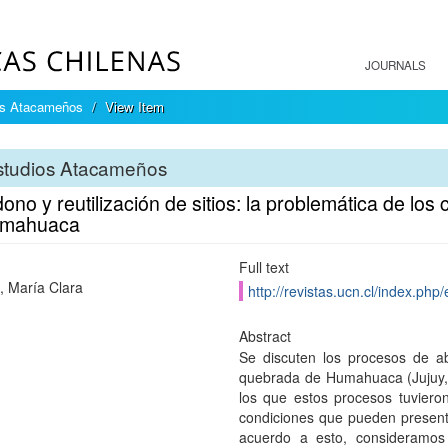
JOURNALS
os Atacameños
View Item
studios Atacameños
no y reutilización de sitios: la problemática de lo
umahuaca
Full text
a, María Clara
http://revistas.ucn.cl/index.ph
Abstract
Se discuten los procesos de ab
quebrada de Humahuaca (Jujuy, 
los que estos procesos tuvieron
condiciones que pueden presenta
acuerdo a esto, consideramos