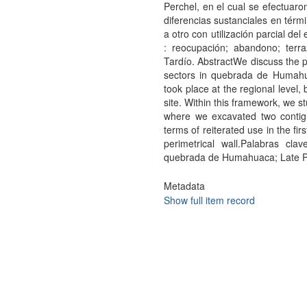
Perchel, en el cual se efectuar
diferencias sustanciales en térm
a otro con utilización parcial de
: reocupación; abandono; ter
Tardío. AbstractWe discuss the 
sectors in quebrada de Humahu
took place at the regional level, 
site. Within this framework, we 
where we excavated two contigu
terms of reiterated use in the fir
perimetrical wall.Palabras cla
quebrada de Humahuaca; Late P
Metadata
Show full item record