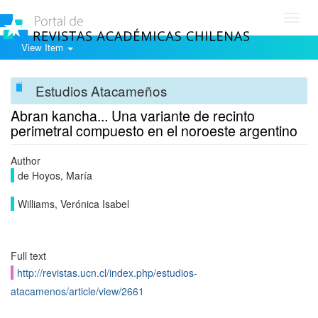
Toggl
navig
View Item
Estudios Atacameños
Abran kancha... Una variante de recinto
perimetral compuesto en el noroeste argentino
Author
de Hoyos, María
Williams, Verónica Isabel
Full text
http://revistas.ucn.cl/index.php/estudios-
atacamenos/article/view/2661