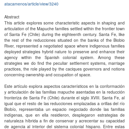
atacamenos/article/view/3240
Abstract
This article explores some characteristic aspects in shaping and
articulation of the Mapuche families settled within the frontier town
of Santa Fe (Chile) during the eighteenth century. Santa Fe, like
the rest of the reducciones situated on the banks of the Biobio
River, represented a negotiated space where indigenous families
deployed strategies hybrid nature to preserve and enhance their
agency within the Spanish colonial system. Among these
strategies we do find the peculiar settlement systems, marriage
practices, the role played by the caciques governors and notions
concerning ownership and occupation of space.
Este artículo explora aspectos característicos en la conformación
y articulación de las familias mapuche asentadas en la reducción
fronteriza de Santa Fe (Chile) durante el siglo XVIII. Santa Fe, al
igual que el resto de las reducciones emplazadas a orillas del río
Biobío, representaba un espacio negociado donde las familias
indígenas, que en ella residieron, desplegaron estrategias de
naturaleza híbrida a fin de conservar y acrecentar su capacidad
de agencia al interior del sistema colonial hispano. Entre estas