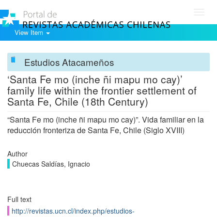
Toggl
navig
View Item
Estudios Atacameños
‘Santa Fe mo (inche ñi mapu mo cay)’
family life within the frontier settlement of
Santa Fe, Chile (18th Century)
“Santa Fe mo (inche ñi mapu mo cay)”. Vida familiar en la
reducción fronteriza de Santa Fe, Chile (Siglo XVIII)
Author
Chuecas Saldías, Ignacio
Full text
http://revistas.ucn.cl/index.php/estudios-