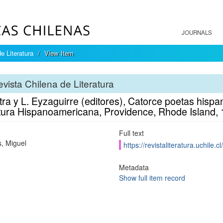
JOURNALS
e Literatura
View Item
vista Chilena de Literatura
tra y L. Eyzaguirre (editores), Catorce poetas hispa
atura Hispanoamericana, Providence, Rhode Island, 
Full text
, Miguel
https://revistaliteratura.uchile.
Metadata
Show full item record