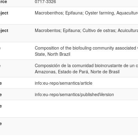
rce
0717-3326
ject
Macrobenthos; Epifauna; Oyster farming, Aquaculture,
ject
Macrobentos; Epifauna; Cultivo de ostras; Acuicultur
e
Composition of the biofouling community associated 
State, North Brazil
e
Composición de la comunidad bioincrustante de un cul
Amazonas, Estado de Pará, Norte de Brasil
e
info:eu-repo/semantics/article
e
info:eu-repo/semantics/publishedVersion
e
e