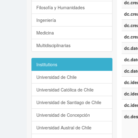
dc.cre
Filosofía y Humanidades
dc.cre
Ingeniería
dc.cre
Medicina
dc.cre
Multidisciplinarias
dc.dat
dc.dat
Institutions
dc.dat
Universidad de Chile
dc.iden
Universidad Católica de Chile
dc.iden
Universidad de Santiago de Chile
dc.iden
Universidad de Concepción
dc.des
Universidad Austral de Chile