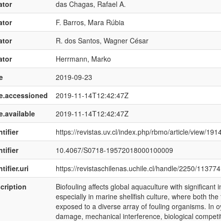
ator
das Chagas, Rafael A.
ator
F. Barros, Mara Rúbia
ator
R. dos Santos, Wagner César
ator
Herrmann, Marko
e
2019-09-23
e.accessioned
2019-11-14T12:42:47Z
e.available
2019-11-14T12:42:47Z
tifier
https://revistas.uv.cl/index.php/rbmo/article/view/191
tifier
10.4067/S0718-19572018000100009
tifier.uri
https://revistaschilenas.uchile.cl/handle/2250/113774
cription
Biofouling affects global aquaculture with significant i
especially in marine shellfish culture, where both the 
exposed to a diverse array of fouling organisms. In oy
damage, mechanical interference, biological competit