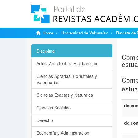
Home
Universidad de Valparaíso
Revista de 
Show si
Discipline
Compo
estua
Artes, Arquitectura y Urbanismo
Ciencias Agrarias, Forestales y
Compo
Veterinarias
estua
Ciencias Exactas y Naturales
dc.con
Ciencias Sociales
Derecho
dc.con
Economía y Administración