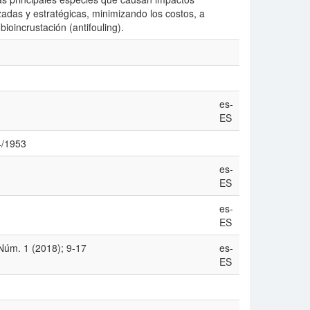
adas y estratégicas, minimizando los costos, a
bioincrustación (antifouling).
es-
ES
14/1953
es-
ES
es-
ES
 Núm. 1 (2018); 9-17
es-
ES