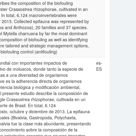
ribes the composition of the biofouling
ter Crassostrea rhizophorae, cultivated in an
. In total, 6,124 macroinvertebrates were
r 2013. Collected epifauna was represented by
ea and Anthozoa), 20 families and 37 species.
el Mytella charruana by far the most dominant
omposition of biofouling as well as identifying
ore tailored and strategic management options,
biofouling control (antifouling)
mundial con importantes impactos de
es-
ltivo de moluscos, donde tanto la especie de
ES
stas a una diversidad de organismos
lave es la adherencia directa de organismos
encia biológica y modificación ambiental,
El presente estudio describe la composición de
ngle Crassostrea rhizophorae, cultivada en un
te de Brasil. En total, 6.124
sto, octubre y diciembre de 2013. La epifauna
pales (Bivalvia, Gastropoda, Polychaeta,
ivalvia fue la clase más abundante, presentando
 conocimiento sobre la composición de la
 las principales especies que causan impactos