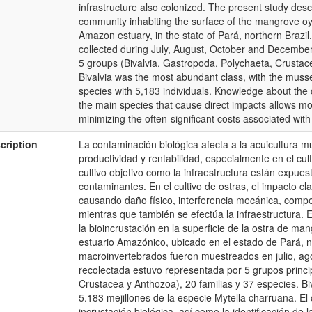
infrastructure also colonized. The present study desc
community inhabiting the surface of the mangrove oys
Amazon estuary, in the state of Pará, northern Brazil
collected during July, August, October and Decembe
5 groups (Bivalvia, Gastropoda, Polychaeta, Crustac
Bivalvia was the most abundant class, with the muss
species with 5,183 individuals. Knowledge about the c
the main species that cause direct impacts allows m
minimizing the often-significant costs associated with 
cription
La contaminación biológica afecta a la acuicultura 
productividad y rentabilidad, especialmente en el cu
cultivo objetivo como la infraestructura están expue
contaminantes. En el cultivo de ostras, el impacto c
causando daño físico, interferencia mecánica, compet
mientras que también se efectúa la infraestructura. 
la bioincrustación en la superficie de la ostra de ma
estuario Amazónico, ubicado en el estado de Pará, nor
macroinvertebrados fueron muestreados en julio, ago
recolectada estuvo representada por 5 grupos princi
Crustacea y Anthozoa), 20 familias y 37 especies. B
5.183 mejillones de la especie Mytella charruana. El
incrustación biológica, así como la identificación de