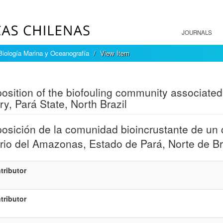
JOURNALS
Biología Marina y Oceanografía
View Item
mple item record
sition of the biofouling community associated
ry, Pará State, North Brazil
sición de la comunidad bioincrustante de un cu
rio del Amazonas, Estado de Pará, Norte de Br
tributor
tributor