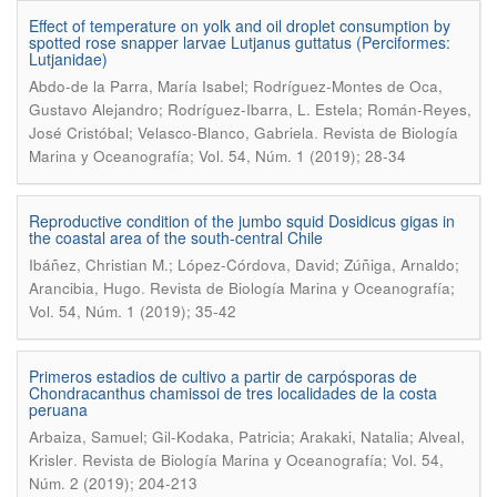
Effect of temperature on yolk and oil droplet consumption by
spotted rose snapper larvae Lutjanus guttatus (Perciformes:
Lutjanidae)
Abdo-de la Parra, María Isabel; Rodríguez-Montes de Oca,
Gustavo Alejandro; Rodríguez-Ibarra, L. Estela; Román-Reyes,
.
José Cristóbal; Velasco-Blanco, Gabriela
Revista de Biología
Marina y Oceanografía; Vol. 54, Núm. 1 (2019); 28-34
Reproductive condition of the jumbo squid Dosidicus gigas in
the coastal area of the south-central Chile
Ibáñez, Christian M.; López-Córdova, David; Zúñiga, Arnaldo;
.
Arancibia, Hugo
Revista de Biología Marina y Oceanografía;
Vol. 54, Núm. 1 (2019); 35-42
Primeros estadios de cultivo a partir de carpósporas de
Chondracanthus chamissoi de tres localidades de la costa
peruana
Arbaiza, Samuel; Gil-Kodaka, Patricia; Arakaki, Natalia; Alveal,
.
Krisler
Revista de Biología Marina y Oceanografía; Vol. 54,
Núm. 2 (2019); 204-213