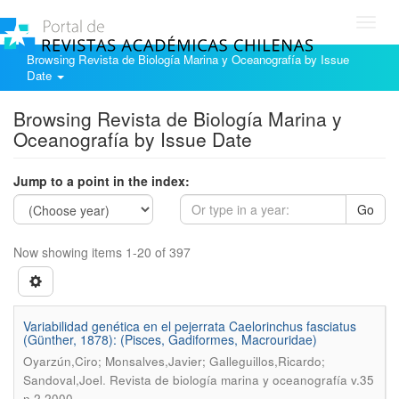
Toggl
navig
Browsing Revista de Biología Marina y Oceanografía by Issue
Date
Browsing Revista de Biología Marina y
Oceanografía by Issue Date
Jump to a point in the index:
Go
Now showing items 1-20 of 397
Variabilidad genética en el pejerrata Caelorinchus fasciatus
(Günther, 1878): (Pisces, Gadiformes, Macrouridae)
Oyarzún,Ciro; Monsalves,Javier; Galleguillos,Ricardo;
.
Sandoval,Joel
Revista de biología marina y oceanografía v.35
n.2 2000