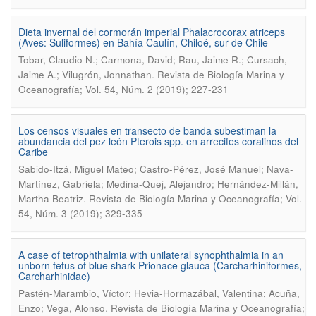
Dieta invernal del cormorán imperial Phalacrocorax atriceps
(Aves: Suliformes) en Bahía Caulín, Chiloé, sur de Chile
Tobar, Claudio N.; Carmona, David; Rau, Jaime R.; Cursach,
.
Jaime A.; Vilugrón, Jonnathan
Revista de Biología Marina y
Oceanografía; Vol. 54, Núm. 2 (2019); 227-231
Los censos visuales en transecto de banda subestiman la
abundancia del pez león Pterois spp. en arrecifes coralinos del
Caribe
Sabido-Itzá, Miguel Mateo; Castro-Pérez, José Manuel; Nava-
Martínez, Gabriela; Medina-Quej, Alejandro; Hernández-Millán,
.
Martha Beatriz
Revista de Biología Marina y Oceanografía; Vol.
54, Núm. 3 (2019); 329-335
A case of tetrophthalmia with unilateral synophthalmia in an
unborn fetus of blue shark Prionace glauca (Carcharhiniformes,
Carcharhinidae)
Pastén-Marambio, Víctor; Hevia-Hormazábal, Valentina; Acuña,
.
Enzo; Vega, Alonso
Revista de Biología Marina y Oceanografía;