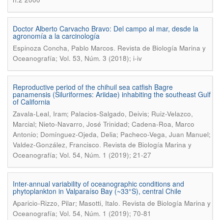
Doctor Alberto Carvacho Bravo: Del campo al mar, desde la
agronomía a la carcinología
.
Espinoza Concha, Pablo Marcos
Revista de Biología Marina y
Oceanografía; Vol. 53, Núm. 3 (2018); i-iv
Reproductive period of the chihuil sea catfish Bagre
panamensis (Siluriformes: Ariidae) inhabiting the southeast Gulf
of California
Zavala-Leal, Iram; Palacios-Salgado, Deivis; Ruiz-Velazco,
Marcial; Nieto-Navarro, José Trinidad; Cadena-Roa, Marco
Antonio; Domínguez-Ojeda, Delia; Pacheco-Vega, Juan Manuel;
.
Valdez-González, Francisco
Revista de Biología Marina y
Oceanografía; Vol. 54, Núm. 1 (2019); 21-27
Inter-annual variability of oceanographic conditions and
phytoplankton in Valparaíso Bay (~33°S), central Chile
.
Aparicio-Rizzo, Pilar; Masotti, Italo
Revista de Biología Marina y
Oceanografía; Vol. 54, Núm. 1 (2019); 70-81