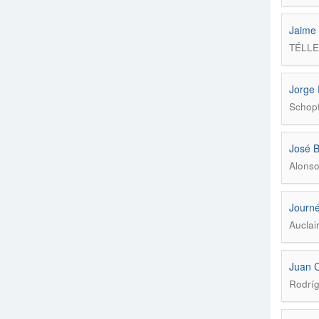
Jaime 
TÉLL
Jorge 
Schopf
José B
Alonso
Journé
Auclair
Juan C
Rodríg