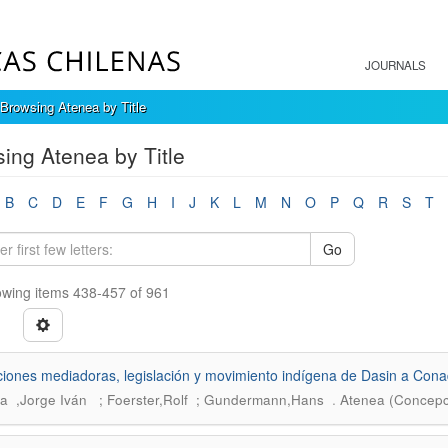
JOURNALS
Browsing Atenea by Title
ing Atenea by Title
B
C
D
E
F
G
H
I
J
K
L
M
N
O
P
Q
R
S
T
Go
wing items 438-457 of 961
uciones mediadoras, legislación y movimiento indígena de Dasin a Con
.
a ,Jorge Iván ; Foerster,Rolf ; Gundermann,Hans
Atenea (Concepc