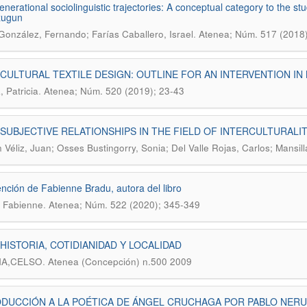
generational sociolinguistic trajectories: A conceptual category to the 
ugun
.
 González, Fernando; Farías Caballero, Israel
Atenea; Núm. 517 (2018
CULTURAL TEXTILE DESIGN: OUTLINE FOR AN INTERVENTION IN
.
, Patricia
Atenea; Núm. 520 (2019); 23-43
SUBJECTIVE RELATIONSHIPS IN THE FIELD OF INTERCULTURAL
n Véliz, Juan; Osses Bustingorry, Sonia; Del Valle Rojas, Carlos; Mansi
ención de Fabienne Bradu, autora del libro
.
 Fabienne
Atenea; Núm. 522 (2020); 345-349
HISTORIA, COTIDIANIDAD Y LOCALIDAD
.
NA,CELSO
Atenea (Concepción) n.500 2009
DUCCIÓN A LA POÉTICA DE ÁNGEL CRUCHAGA POR PABLO NER