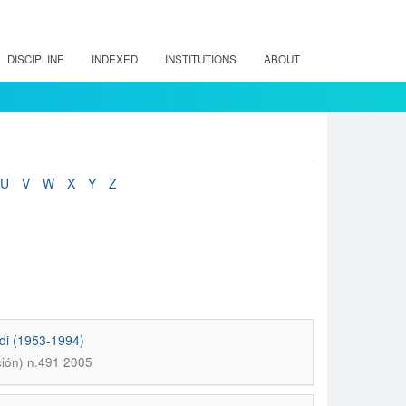
DISCIPLINE
INDEXED
INSTITUTIONS
ABOUT
U
V
W
X
Y
Z
adi (1953-1994)
ión) n.491 2005