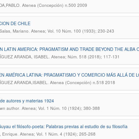
.
DA,PABLO
Atenea (Concepción) n.500 2009
CION DE CHILE
.
Salas, Mariano
Atenea; Vol. 10 Núm. 100 (1933); 230-243
IN LATIN AMERICA: PRAGMATISM AND TRADE BEYOND THE ALBA 
.
GUEZ ARANDA, ISABEL
Atenea; Núm. 518 (2018); 117-131
EN AMÉRICA LATINA: PRAGMATISMO Y COMERCIO MÁS ALLÁ DE L
.
GUEZ ARANDA,ISABEL
Atenea (Concepción) n.518 2018
 de autores y materias 1924
.
wn author
Atenea; Vol. 1 Núm. 10 (1924); 380-388
Guyau el filósofo-poeta: Palabras previas al estudio de su filosofía
.
, Enrique
Atenea; Vol. 1 Núm. 4 (1924); 265-268