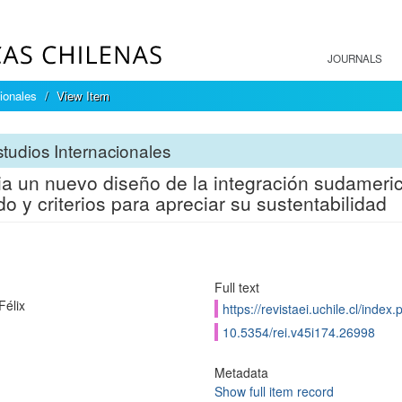
JOURNALS
ionales
View Item
tudios Internacionales
a un nuevo diseño de la integración sudameri
do y criterios para apreciar su sustentabilidad
Full text
Félix
https://revistaei.uchile.cl/index
10.5354/rei.v45i174.26998
Metadata
Show full item record