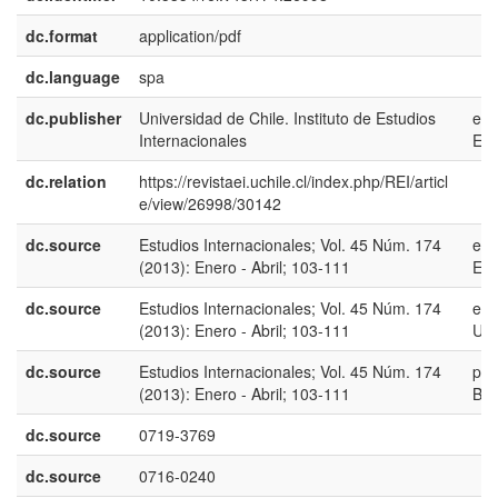
dc.format
application/pdf
dc.language
spa
dc.publisher
Universidad de Chile. Instituto de Estudios
es-
Internacionales
ES
dc.relation
https://revistaei.uchile.cl/index.php/REI/articl
e/view/26998/30142
dc.source
Estudios Internacionales; Vol. 45 Núm. 174
es-
(2013): Enero - Abril; 103-111
ES
dc.source
Estudios Internacionales; Vol. 45 Núm. 174
en-
(2013): Enero - Abril; 103-111
US
dc.source
Estudios Internacionales; Vol. 45 Núm. 174
pt-
(2013): Enero - Abril; 103-111
BR
dc.source
0719-3769
dc.source
0716-0240