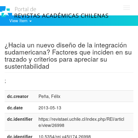
Toggl
navig
View Item
Show simple item record
¿Hacia un nuevo diseño de la integración
sudamericana? Factores que inciden en su
trazado y criterios para apreciar su
sustentabilidad
;
dc.creator
Peña, Félix
dc.date
2013-05-13
dc.identifier
https://revistaei.uchile.cl/index.php/REI/articl
e/view/26998
dc.identifier
10.5354/rei.v45i174.26998