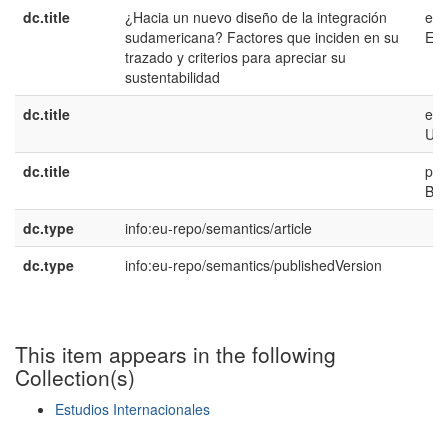
dc.title
¿Hacia un nuevo diseño de la integración
es-
sudamericana? Factores que inciden en su
ES
trazado y criterios para apreciar su
sustentabilidad
dc.title
en-
US
dc.title
pt-
BR
dc.type
info:eu-repo/semantics/article
dc.type
info:eu-repo/semantics/publishedVersion
This item appears in the following
Collection(s)
Estudios Internacionales
Show simple item record