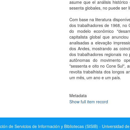
asume que el análisis histórico
sesenta globales, no puede ser 
Com base na literatura disponíve
dos trabalhadores de 1968, no C
do modelo econômico "desarr
capitalista global que anuncio
analisadas a elevação impress
dos Andes, mostrando as coincid
dos trabalhadores regionais no p
autônomas do movimento operá
"sessenta e oito no Cone Sul", a
revolta trabalhista dos longos 
um mês, um ano e um país.
Metadata
Show full item record
ción de Servicios de Información y Bibliotecas (SISIB) - Universidad de