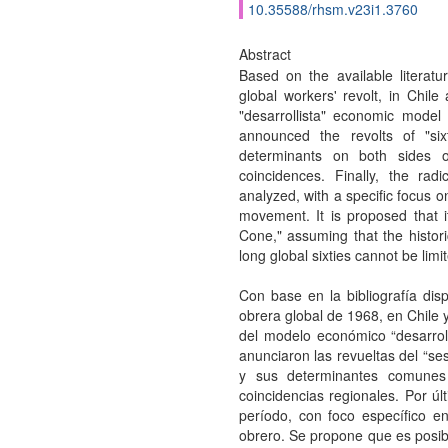
10.35588/rhsm.v23i1.3760
Abstract
Based on the available literat
global workers' revolt, in Chile
"desarrollista" economic model i
announced the revolts of "six
determinants on both sides 
coincidences. Finally, the rad
analyzed, with a specific focus o
movement. It is proposed that it
Cone," assuming that the histori
long global sixties cannot be lim
Con base en la bibliografía disp
obrera global de 1968, en Chile y
del modelo económico “desarrolli
anunciaron las revueltas del “se
y sus determinantes comunes
coincidencias regionales. Por últ
período, con foco específico e
obrero. Se propone que es posibl