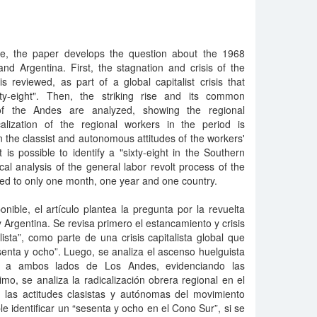
ure, the paper develops the question about the 1968
 and Argentina. First, the stagnation and crisis of the
s reviewed, as part of a global capitalist crisis that
ty-eight". Then, the striking rise and its common
of the Andes are analyzed, showing the regional
icalization of the regional workers in the period is
n the classist and autonomous attitudes of the workers'
 is possible to identify a "sixty-eight in the Southern
cal analysis of the general labor revolt process of the
ited to only one month, one year and one country.
onible, el artículo plantea la pregunta por la revuelta
 Argentina. Se revisa primero el estancamiento y crisis
sta”, como parte de una crisis capitalista global que
senta y ocho”. Luego, se analiza el ascenso huelguista
 a ambos lados de Los Andes, evidenciando las
imo, se analiza la radicalización obrera regional en el
n las actitudes clasistas y autónomas del movimiento
e identificar un “sesenta y ocho en el Cono Sur”, si se