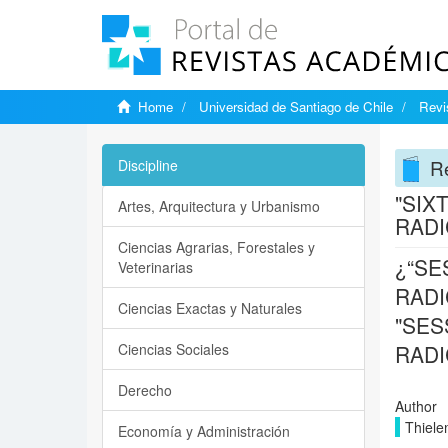
Home
Universidad de Santiago de Chile
Revi
Re
Discipline
"SIX
Artes, Arquitectura y Urbanismo
RADI
Ciencias Agrarias, Forestales y
¿“SE
Veterinarias
RADI
Ciencias Exactas y Naturales
"SES
Ciencias Sociales
RADI
Derecho
Author
Thiele
Economía y Administración