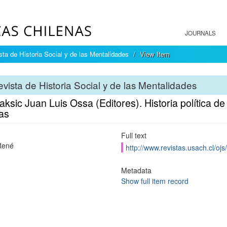
JOURNALS
sta de Historia Social y de las Mentalidades
View Item
vista de Historia Social y de las Mentalidades
aksic Juan Luis Ossa (Editores). Historia política d
cas
Full text
René
http://www.revistas.usach.cl/ojs
Metadata
Show full item record