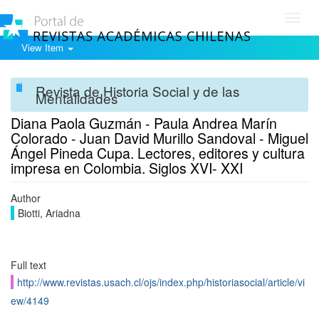
Toggl
navig
View Item
Revista de Historia Social y de las
Mentalidades
Diana Paola Guzmán - Paula Andrea Marín
Colorado - Juan David Murillo Sandoval - Miguel
Ángel Pineda Cupa. Lectores, editores y cultura
impresa en Colombia. Siglos XVI- XXI
Author
Biotti, Ariadna
Full text
http://www.revistas.usach.cl/ojs/index.php/historiasocial/article/vi
ew/4149