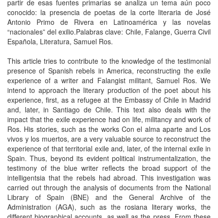
partir de esas fuentes primarias se analiza un tema aún poco
conocido: la presencia de poetas de la corte literaria de José
Antonio Primo de Rivera en Latinoamérica y las novelas
“nacionales” del exilio.Palabras clave: Chile, Falange, Guerra Civil
Española, Literatura, Samuel Ros.
This article tries to contribute to the knowledge of the testimonial
presence of Spanish rebels in America, reconstructing the exile
experience of a writer and Falangist militant, Samuel Ros. We
intend to approach the literary production of the poet about his
experience, first, as a refugee at the Embassy of Chile in Madrid
and, later, in Santiago de Chile. This text also deals with the
impact that the exile experience had on life, militancy and work of
Ros. His stories, such as the works Con el alma aparte and Los
vivos y los muertos, are a very valuable source to reconstruct the
experience of that territorial exile and, later, of the internal exile in
Spain. Thus, beyond its evident political instrumentalization, the
testimony of the blue writer reflects the broad support of the
intelligentsia that the rebels had abroad. This investigation was
carried out through the analysis of documents from the National
Library of Spain (BNE) and the General Archive of the
Administration (AGA), such as the rosiana literary works, the
different biographical accounts, as well as the press. From these