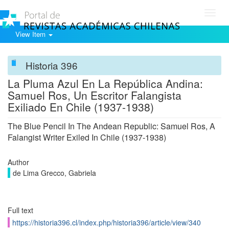
Toggl
navig
View Item
Historia 396
La Pluma Azul En La República Andina:
Samuel Ros, Un Escritor Falangista
Exiliado En Chile (1937-1938)
The Blue Pencil In The Andean Republic: Samuel Ros, A
Falangist Writer Exiled In Chile (1937-1938)
Author
de Lima Grecco, Gabriela
Full text
https://historia396.cl/index.php/historia396/article/view/340