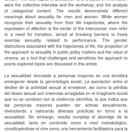
were the collective interview and the workshop, and the analysis
of categorical content. The results demonstrate different
meanings about sexuality for men and women. While women
recognize their sexuality from their life trajectories, where the
expression of affection is the center of the intercourse; men refer
to a need for transition, aimed at breaking barriers to freely
exercise sexuality, related to performance. The gender
distinctions associated with the trajectories of life, the projection of
the approach to sexuality in public policy matters and the value of
cinema, as a tool that challenges and sensitizes the approach to
poorly explored topics are discussed in this article.
La sexualidad vinculada a personas mayores es una temática
emergente desde la gerontología social. La asociación entre el
declive de la actividad sexual al envejecer, así como la pérdida
del deseo sexual son creencias arraigadas en el imaginario social
que no se condicen con la evidencia científica, la que indica que
las personas mayores pueden ser activas sexualmente,
vivenciando y valorando diversas prácticas en torno a la
sexualidad. Sin embargo, resulta complejo el abordaje de la
sexualidad, tanto en contenido como a nivel metodológico,
constituyéndose el cine como una herramienta facilitadora para la