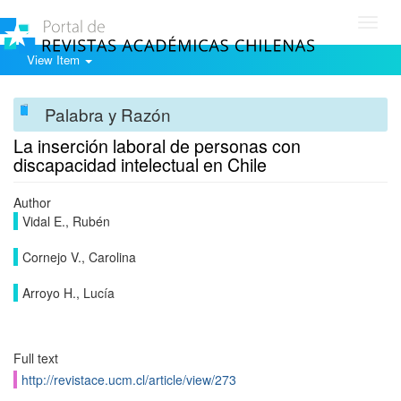
Toggl
navig
View Item
Palabra y Razón
La inserción laboral de personas con
discapacidad intelectual en Chile
Author
Vidal E., Rubén
Cornejo V., Carolina
Arroyo H., Lucía
Full text
http://revistace.ucm.cl/article/view/273