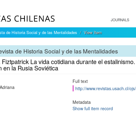
JOURNALS
sta de Historia Social y de las Mentalidades
View Item
vista de Historia Social y de las Mentalidades
 Fiztpatrick La vida cotidiana durante el estalinismo
 en la Rusia Soviética
Full text
 Adriana
http://www.revistas.usach.cl/ojs
Metadata
Show full item record