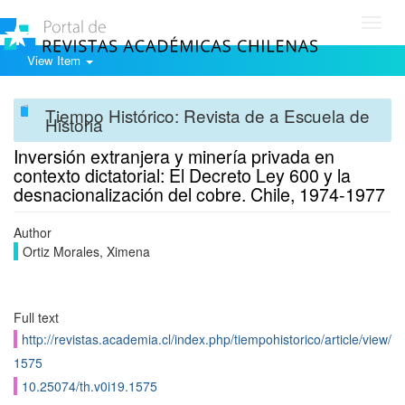
Toggl
navig
View Item
Tiempo Histórico: Revista de a Escuela de
Historia
Inversión extranjera y minería privada en
contexto dictatorial: El Decreto Ley 600 y la
desnacionalización del cobre. Chile, 1974-1977
Author
Ortiz Morales, Ximena
Full text
http://revistas.academia.cl/index.php/tiempohistorico/article/view/
1575
10.25074/th.v0i19.1575