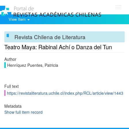
Toggl
navig
View Item
Revista Chilena de Literatura
Teatro Maya: Rabinal Achí o Danza del Tun
Author
Henríquez Puentes, Patricia
Full text
https://revistaliteratura.uchile.cl/index.php/RCL/article/view/1443
Metadata
Show full item record