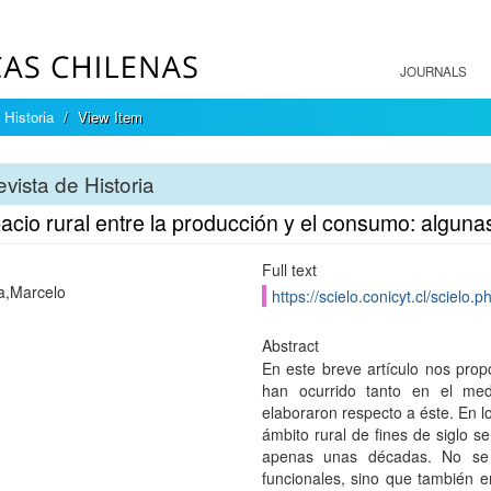
JOURNALS
 Historia
View Item
vista de Historia
acio rural entre la producción y el consumo: alguna
Full text
a,Marcelo
https://scielo.conicyt.cl/scie
Abstract
En este breve artículo nos prop
han ocurrido tanto en el med
elaboraron respecto a éste. En lo
ámbito rural de fines de siglo 
apenas unas décadas. No se 
funcionales, sino que también 