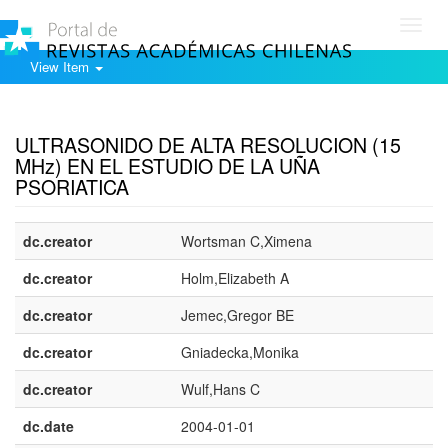
Toggl
navig
View Item
Show simple item record
ULTRASONIDO DE ALTA RESOLUCION (15
MHz) EN EL ESTUDIO DE LA UÑA
PSORIATICA
dc.creator
Wortsman C,Ximena
dc.creator
Holm,Elizabeth A
dc.creator
Jemec,Gregor BE
dc.creator
Gniadecka,Monika
dc.creator
Wulf,Hans C
dc.date
2004-01-01