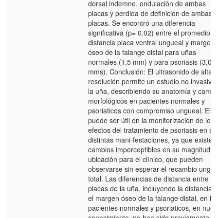
dorsal indemne, ondulación de ambas
placas y perdida de definición de ambas
placas. Se encontró una diferencia
significativa (p= 0.02) entre el promedio d
distancia placa ventral ungueal y margen
óseo de la falange distal para uñas
normales (1,5 mm) y para psoriasis (3,0
mms). Conclusión: El ultrasonido de alta
resolución permite un estudio no invasivo
la uña, describiendo su anatomía y cambi
morfológicos en pacientes normales y
psoriaticos con compromiso ungueal. Ello
puede ser útil en la monitorización de los
efectos del tratamiento de psoriasis en su
distintas mani-festaciones, ya que existen
cambios imperceptibles en su magnitud y
ubicación para el clínico, que pueden
observarse sin esperar el recambio ungue
total. Las diferencias de distancia entre la
placas de la uña, incluyendo la distancia 
el margen óseo de la falange distal, en lo
pacientes normales y psoriaticos, en nues
conocimiento, no han sido previamente