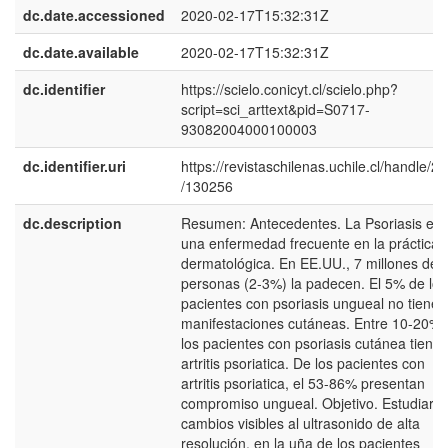
dc.date.accessioned
2020-02-17T15:32:31Z
dc.date.available
2020-02-17T15:32:31Z
dc.identifier
https://scielo.conicyt.cl/scielo.php?
script=sci_arttext&pid=S0717-
93082004000100003
dc.identifier.uri
https://revistaschilenas.uchile.cl/handle/2
/130256
dc.description
Resumen: Antecedentes. La Psoriasis es
una enfermedad frecuente en la práctica
dermatológica. En EE.UU., 7 millones de
personas (2-3%) la padecen. El 5% de los
pacientes con psoriasis ungueal no tienen
manifestaciones cutáneas. Entre 10-20% 
los pacientes con psoriasis cutánea tiene
artritis psoriatica. De los pacientes con
artritis psoriatica, el 53-86% presentan
compromiso ungueal. Objetivo. Estudiar l
cambios visibles al ultrasonido de alta
resolución, en la uña de los pacientes