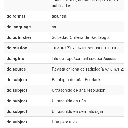
publicadas
dc.format
text/html
dc.language
es
dc.publisher
Sociedad Chilena de Radiología
dc.relation
10.4067/S0717-93082004000100003
dc.rights
info:eu-repo/semantics/openAccess
dc.source
Revista chilena de radiología v.10 n.1 200
dc.subject
Patología de uña, Psoriasis
dc.subject
Ultrasonido de alta resolución
dc.subject
Ultrasonido de uña
dc.subject
Ultrasonido en dermatología
dc.subject
Uña psoriatica