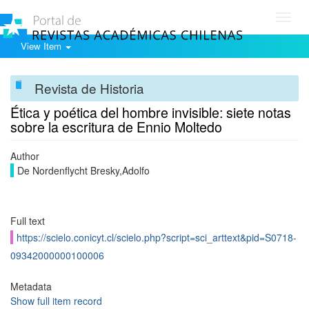
Toggl
navig
View Item
Revista de Historia
Ética y poética del hombre invisible: siete notas
sobre la escritura de Ennio Moltedo
Author
De Nordenflycht Bresky,Adolfo
Full text
https://scielo.conicyt.cl/scielo.php?script=sci_arttext&pid=S0718-
09342000000100006
Metadata
Show full item record