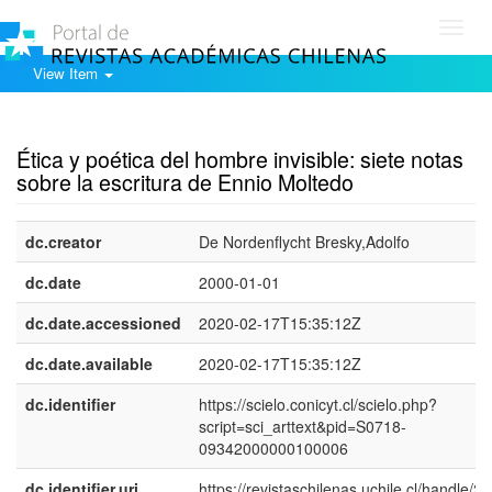
Toggl
navig
View Item
Show simple item record
Ética y poética del hombre invisible: siete notas
sobre la escritura de Ennio Moltedo
dc.creator
De Nordenflycht Bresky,Adolfo
dc.date
2000-01-01
dc.date.accessioned
2020-02-17T15:35:12Z
dc.date.available
2020-02-17T15:35:12Z
dc.identifier
https://scielo.conicyt.cl/scielo.php?
script=sci_arttext&pid=S0718-
09342000000100006
dc.identifier.uri
https://revistaschilenas.uchile.cl/handle/2