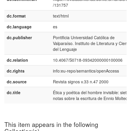
/131757
dc.format
text/html
dc.language
es
dc.publisher
Pontificia Universidad Católica de
Valparaíso. Instituto de Literatura y Cienci
del Lenguaje
dc.relation
10.4067/S0718-09342000000100006
dc.rights
info:eu-repo/semantics/openAccess
dc.source
Revista signos v.33 n.47 2000
dc.title
Ética y poética del hombre invisible: siete
notas sobre la escritura de Ennio Moltedo
This item appears in the following