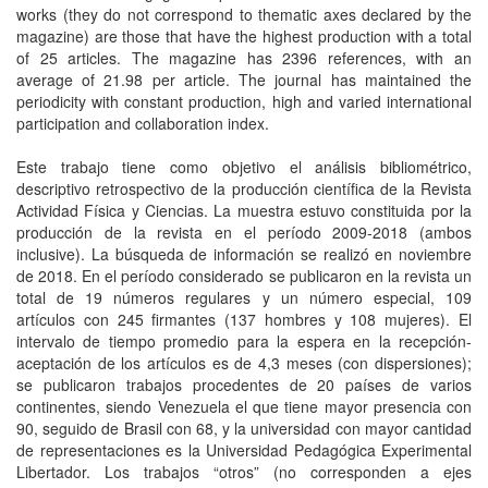
works (they do not correspond to thematic axes declared by the
magazine) are those that have the highest production with a total
of 25 articles. The magazine has 2396 references, with an
average of 21.98 per article. The journal has maintained the
periodicity with constant production, high and varied international
participation and collaboration index.
Este trabajo tiene como objetivo el análisis bibliométrico,
descriptivo retrospectivo de la producción científica de la Revista
Actividad Física y Ciencias. La muestra estuvo constituida por la
producción de la revista en el período 2009-2018 (ambos
inclusive). La búsqueda de información se realizó en noviembre
de 2018. En el período considerado se publicaron en la revista un
total de 19 números regulares y un número especial, 109
artículos con 245 firmantes (137 hombres y 108 mujeres). El
intervalo de tiempo promedio para la espera en la recepción-
aceptación de los artículos es de 4,3 meses (con dispersiones);
se publicaron trabajos procedentes de 20 países de varios
continentes, siendo Venezuela el que tiene mayor presencia con
90, seguido de Brasil con 68, y la universidad con mayor cantidad
de representaciones es la Universidad Pedagógica Experimental
Libertador. Los trabajos “otros” (no corresponden a ejes