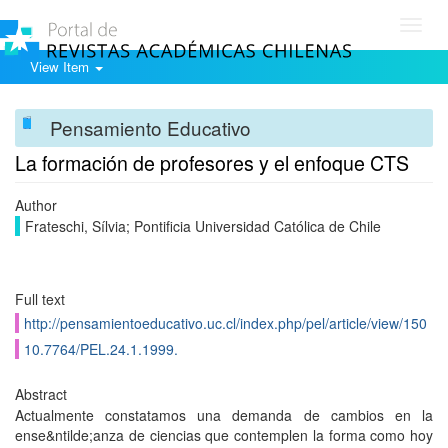
Toggl
navig
View Item
Pensamiento Educativo
La formación de profesores y el enfoque CTS
Author
Frateschi, Sílvia; Pontificia Universidad Católica de Chile
Full text
http://pensamientoeducativo.uc.cl/index.php/pel/article/view/150
10.7764/PEL.24.1.1999.
Abstract
Actualmente constatamos una demanda de cambios en la
ense&ntilde;anza de ciencias que contemplen la forma como hoy