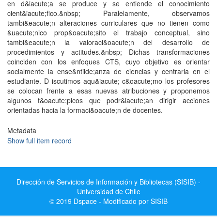
en d&iacute;a se produce y se entiende el conocimiento
cient&iacute;fico.&nbsp; Paralelamente, observamos
tambi&eacute;n alteraciones curriculares que no tienen como
&uacute;nico prop&oacute;sito el trabajo conceptual, sino
tambi&eacute;n la valoraci&oacute;n del desarrollo de
procedimientos y actitudes.&nbsp; Dichas transformaciones
coinciden con los enfoques CTS, cuyo objetivo es orientar
socialmente la ense&ntilde;anza de ciencias y centrarla en el
estudiante. D iscutimos aqu&iacute; c&oacute;mo los profesores
se colocan frente a esas nuevas atribuciones y proponemos
algunos t&oacute;picos que podr&iacute;an dirigir acciones
orientadas hacia la formaci&oacute;n de docentes.
Metadata
Show full item record
Dirección de Servicios de Información y Bibliotecas (SISIB) -
Universidad de Chile
© 2019 Dspace - Modificado por SISIB