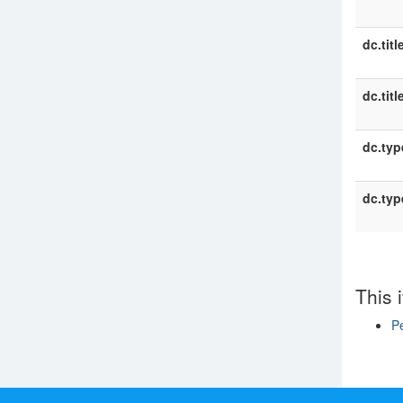
dc.titl
dc.titl
dc.typ
dc.typ
This 
P
Show si