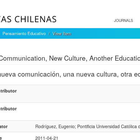
JOURNALS
Pensamiento Educativo
View Item
mple item record
ommunication, New Culture, Another Educati
ueva comunicación, una nueva cultura, otra ed
tributor
tributor
ator
Rodríguez, Eugenio; Pontificia Universidad Católica 
e
2011-04-21