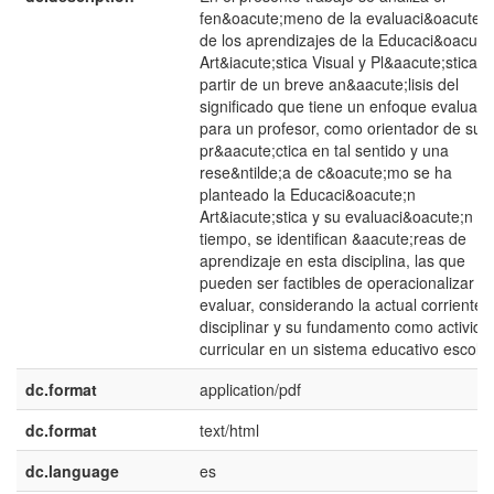
fen&oacute;meno de la evaluaci&oacute;n
de los aprendizajes de la Educaci&oacute
Art&iacute;stica Visual y Pl&aacute;stica y,
partir de un breve an&aacute;lisis del
significado que tiene un enfoque evaluati
para un profesor, como orientador de su
pr&aacute;ctica en tal sentido y una
rese&ntilde;a de c&oacute;mo se ha
planteado la Educaci&oacute;n
Art&iacute;stica y su evaluaci&oacute;n en
tiempo, se identifican &aacute;reas de
aprendizaje en esta disciplina, las que
pueden ser factibles de operacionalizar y
evaluar, considerando la actual corriente
disciplinar y su fundamento como activida
curricular en un sistema educativo escolar
dc.format
application/pdf
dc.format
text/html
dc.language
es