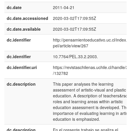
dc.date
2011-04-21
dc.date.accessioned
2020-03-02T17:09:55Z
dc.date.available
2020-03-02T17:09:55Z
dc.identifier
http://pensamientoeducativo.uc.cl/index.p
pel/article/view/267
dc.identifier
10.7764/PEL.33.2.2003.
dc.identifier.uri
https://revistaschilenas.uchile.cl/handle/2
/132782
dc.description
This paper analyses the learning
assessment of artistic-visual and plastic
education. A description of teachers&rsqu
roles and learning areas within artistic
education assessment is developed. The
importance of evaluating learning in artisti
education is emphasized.
dc.description
En el presente trabajo se analiza el