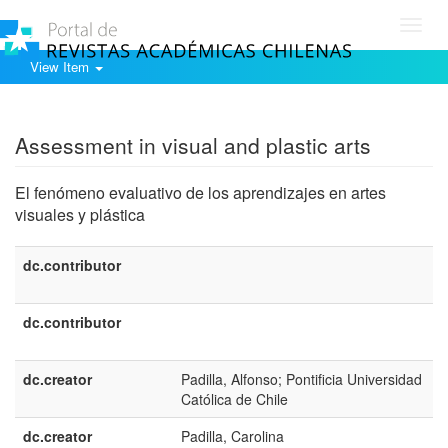
Toggl
navig
View Item
Show simple item record
Assessment in visual and plastic arts
El fenómeno evaluativo de los aprendizajes en artes
visuales y plástica
dc.contributor
dc.contributor
dc.creator
Padilla, Alfonso; Pontificia Universidad
Católica de Chile
dc.creator
Padilla, Carolina