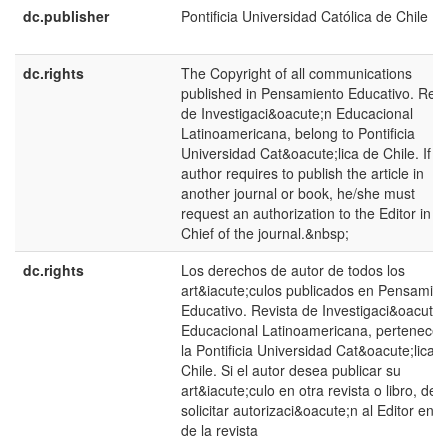
dc.publisher
Pontificia Universidad Católica de Chile
dc.rights
The Copyright of all communications
published in Pensamiento Educativo. Revi
de Investigaci&oacute;n Educacional
Latinoamericana, belong to Pontificia
Universidad Cat&oacute;lica de Chile. If t
author requires to publish the article in
another journal or book, he/she must
request an authorization to the Editor in
Chief of the journal.&nbsp;
dc.rights
Los derechos de autor de todos los
art&iacute;culos publicados en Pensamien
Educativo. Revista de Investigaci&oacute;
Educacional Latinoamericana, pertenecen
la Pontificia Universidad Cat&oacute;lica 
Chile. Si el autor desea publicar su
art&iacute;culo en otra revista o libro, deb
solicitar autorizaci&oacute;n al Editor en J
de la revista