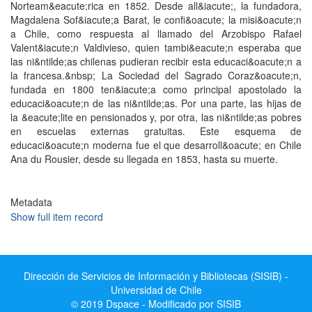
Norteam&eacute;rica en 1852. Desde all&iacute;, la fundadora,
Magdalena Sof&iacute;a Barat, le confi&oacute; la misi&oacute;n
a Chile, como respuesta al llamado del Arzobispo Rafael
Valent&iacute;n Valdivieso, quien tambi&eacute;n esperaba que
las ni&ntilde;as chilenas pudieran recibir esta educaci&oacute;n a
la francesa.&nbsp; La Sociedad del Sagrado Coraz&oacute;n,
fundada en 1800 ten&iacute;a como principal apostolado la
educaci&oacute;n de las ni&ntilde;as. Por una parte, las hijas de
la &eacute;lite en pensionados y, por otra, las ni&ntilde;as pobres
en escuelas externas gratuitas. Este esquema de
educaci&oacute;n moderna fue el que desarroll&oacute; en Chile
Ana du Rousier, desde su llegada en 1853, hasta su muerte.
Metadata
Show full item record
Dirección de Servicios de Información y Bibliotecas (SISIB) -
Universidad de Chile
© 2019 Dspace - Modificado por SISIB