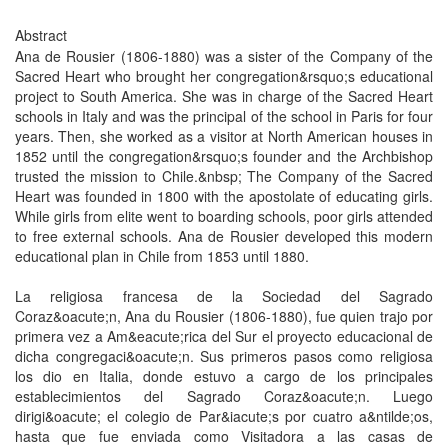
Abstract
Ana de Rousier (1806-1880) was a sister of the Company of the
Sacred Heart who brought her congregation&rsquo;s educational
project to South America. She was in charge of the Sacred Heart
schools in Italy and was the principal of the school in Paris for four
years. Then, she worked as a visitor at North American houses in
1852 until the congregation&rsquo;s founder and the Archbishop
trusted the mission to Chile.&nbsp; The Company of the Sacred
Heart was founded in 1800 with the apostolate of educating girls.
While girls from elite went to boarding schools, poor girls attended
to free external schools. Ana de Rousier developed this modern
educational plan in Chile from 1853 until 1880.
La religiosa francesa de la Sociedad del Sagrado
Coraz&oacute;n, Ana du Rousier (1806-1880), fue quien trajo por
primera vez a Am&eacute;rica del Sur el proyecto educacional de
dicha congregaci&oacute;n. Sus primeros pasos como religiosa
los dio en Italia, donde estuvo a cargo de los principales
establecimientos del Sagrado Coraz&oacute;n. Luego
dirigi&oacute; el colegio de Par&iacute;s por cuatro a&ntilde;os,
hasta que fue enviada como Visitadora a las casas de