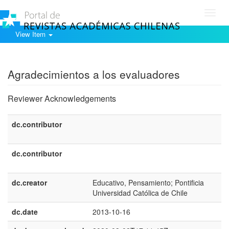
Toggl
navig
View Item
Show simple item record
Agradecimientos a los evaluadores
Reviewer Acknowledgements
dc.contributor
dc.contributor
dc.creator
Educativo, Pensamiento; Pontificia
Universidad Católica de Chile
dc.date
2013-10-16