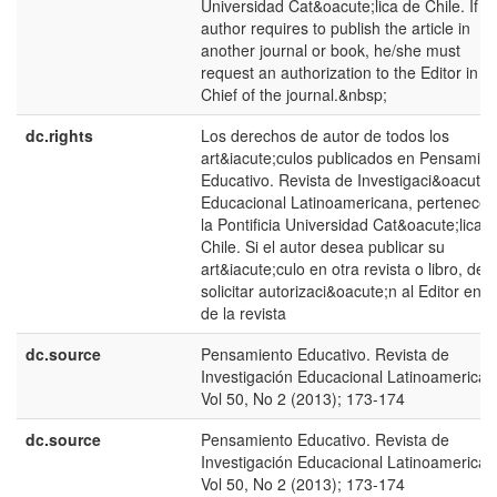
Universidad Cat&oacute;lica de Chile. If t
author requires to publish the article in
another journal or book, he/she must
request an authorization to the Editor in
Chief of the journal.&nbsp;
dc.rights
Los derechos de autor de todos los
art&iacute;culos publicados en Pensamien
Educativo. Revista de Investigaci&oacute;
Educacional Latinoamericana, pertenecen
la Pontificia Universidad Cat&oacute;lica 
Chile. Si el autor desea publicar su
art&iacute;culo en otra revista o libro, deb
solicitar autorizaci&oacute;n al Editor en J
de la revista
dc.source
Pensamiento Educativo. Revista de
Investigación Educacional Latinoamerican
Vol 50, No 2 (2013); 173-174
dc.source
Pensamiento Educativo. Revista de
Investigación Educacional Latinoamerican
Vol 50, No 2 (2013); 173-174