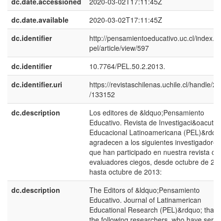
dc.date.accessioned
2020-03-02T17:11:45Z
dc.date.available
2020-03-02T17:11:45Z
dc.identifier
http://pensamientoeducativo.uc.cl/index.p
pel/article/view/597
dc.identifier
10.7764/PEL.50.2.2013.
dc.identifier.uri
https://revistaschilenas.uchile.cl/handle/2
/133152
dc.description
Los editores de &ldquo;Pensamiento
Educativo. Revista de Investigaci&oacute;
Educacional Latinoamericana (PEL)&rdqu
agradecen a los siguientes investigadores
que han participado en nuestra revista c
evaluadores ciegos, desde octubre de 20
hasta octubre de 2013:
dc.description
The Editors of &ldquo;Pensamiento
Educativo. Journal of Latinamerican
Educational Research (PEL)&rdquo; than
the following researchers, who have serv