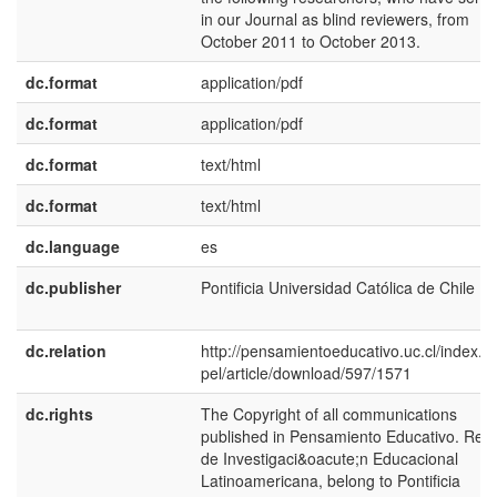
in our Journal as blind reviewers, from
October 2011 to October 2013.
dc.format
application/pdf
dc.format
application/pdf
dc.format
text/html
dc.format
text/html
dc.language
es
dc.publisher
Pontificia Universidad Católica de Chile
dc.relation
http://pensamientoeducativo.uc.cl/index.p
pel/article/download/597/1571
dc.rights
The Copyright of all communications
published in Pensamiento Educativo. Revi
de Investigaci&oacute;n Educacional
Latinoamericana, belong to Pontificia