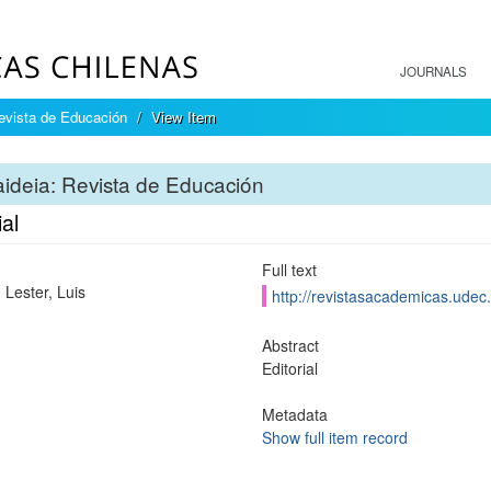
JOURNALS
evista de Educación
View Item
ideia: Revista de Educación
ial
Full text
 Lester, Luis
http://revistasacademicas.udec.
Abstract
Editorial
Metadata
Show full item record