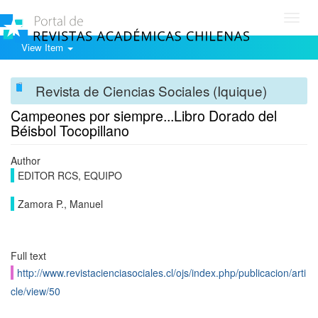
Toggl
navig
View Item
Revista de Ciencias Sociales (Iquique)
Campeones por siempre...Libro Dorado del
Béisbol Tocopillano
Author
EDITOR RCS, EQUIPO
Zamora P., Manuel
Full text
http://www.revistacienciasociales.cl/ojs/index.php/publicacion/arti
cle/view/50