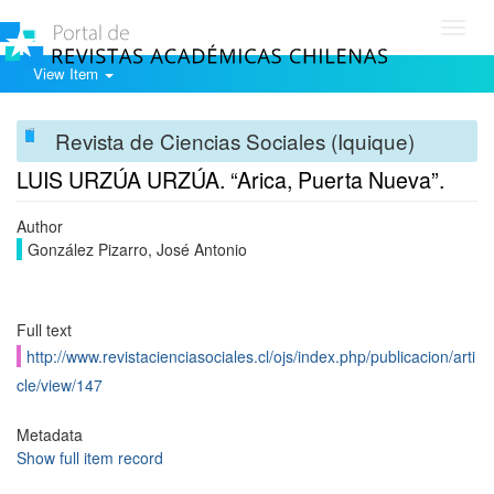
Toggl
navig
View Item
Revista de Ciencias Sociales (Iquique)
LUIS URZÚA URZÚA. “Arica, Puerta Nueva”.
Author
González Pizarro, José Antonio
Full text
http://www.revistacienciasociales.cl/ojs/index.php/publicacion/arti
cle/view/147
Metadata
Show full item record